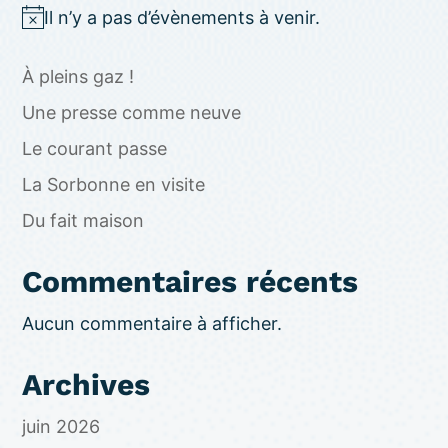
Il n’y a pas d’évènements à venir.
N
o
À pleins gaz !
t
i
Une presse comme neuve
c
Le courant passe
e
La Sorbonne en visite
Du fait maison
Commentaires récents
Aucun commentaire à afficher.
Archives
juin 2026