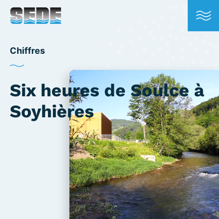
Chiffres
Lecteur
Six heures de Soulce à
vidéo
Soyhières