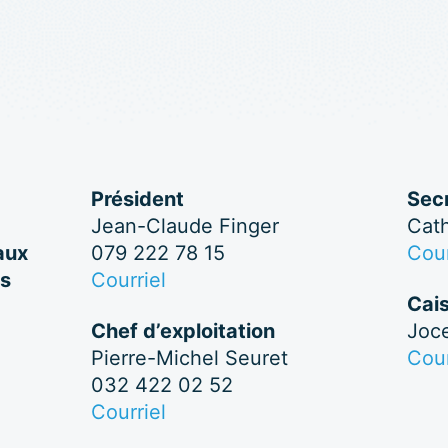
Président
Secr
Jean-Claude Finger
Cath
aux
079 222 78 15
Cour
ns
Courriel
Cais
Chef d’exploitation
Joc
Pierre-Michel Seuret
Cour
032 422 02 52
Courriel