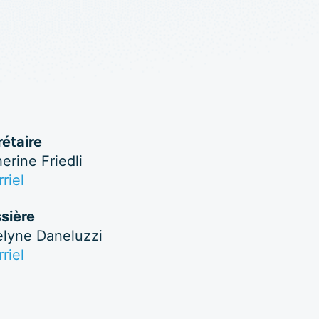
étaire
erine Friedli
riel
sière
elyne Daneluzzi
riel