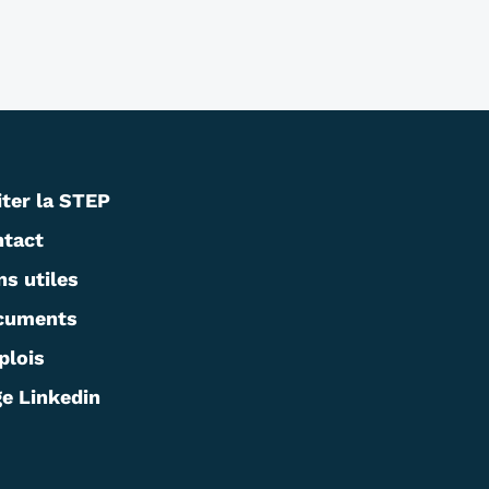
iter la STEP
tact
ns utiles
cuments
plois
e Linkedin